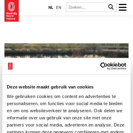
NL
EN
Deze website maakt gebruik van cookies
Help een kunstwerk tot leven te brengen op Kunstfort
We gebruiken cookies om content en advertenties te
Vijfhuizen
personaliseren, om functies voor social media te bieden
Het Kunstfort Vijfhuizen nodigt je uit om op zondag 23
november deel te nemen aan een gezamenlijk plantmoment
en om ons websiteverkeer te analyseren. Ook delen we
met kunstenaar Carlos Noronha Feio op Kunstfort Vijfhuizen.
informatie over uw gebruik van onze site met onze
We planten samen tulpenbollen in de letters van het eerder
1 min
partners voor social media, adverteren en analyse. Deze
uitgegraven woord ‘HELING’. Iedereen is welkom om mee te
doen!
partners kunnen deze gegevens combineren met andere