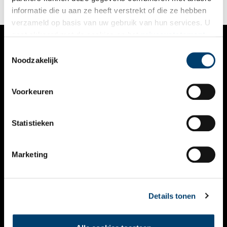
informatie die u aan ze heeft verstrekt of die ze hebben
verzameld op basis van uw gebruik van hun services. U
gaat akkoord met de cookies en het
privacystatement
als u onze website blijft gebruiken.
Toestemmingsselectie
VERHALEN
Noodzakelijk
NIEUWS
Voorkeuren
KALENDER
THEMA’S
Statistieken
ACTIVITEITEN
Marketing
VIDEO’S
OVER ONS
Details tonen
CONTACT