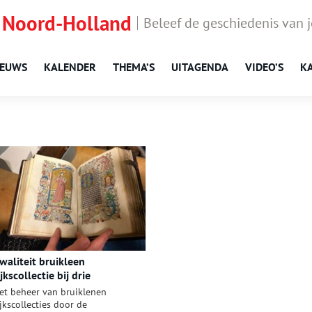
 Noord-Holland
Beleef de geschiedenis van 
IEUWS
KALENDER
THEMA’S
UITAGENDA
VIDEO’S
K
waliteit bruikleen
ijkscollectie bij drie
eheerders onderzocht
et beheer van bruiklenen
ijkscollecties door de