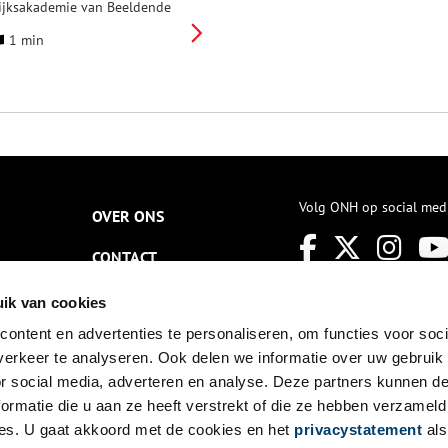
ijksakademie van Beeldende
unsten, het Valkhof Museum
1 min
n het Allard Pierson is door de
nspectie onderzocht. Hier zijn
een grote tekortkomingen bij
econstateerd. De kwaliteit van
et beheer verschilt per
eheerder en behoeft op
unten verbetering.
Volg ONH op social med
OVER ONS
CONTACT
NIEUWSBRIEF
ik van cookies
ontent en advertenties te personaliseren, om functies voor soci
DISCLAIMER
erkeer te analyseren. Ook delen we informatie over uw gebruik
PRIVACY
or social media, adverteren en analyse. Deze partners kunnen 
ormatie die u aan ze heeft verstrekt of die ze hebben verzameld
TOEGANKELIJKHEID
es. U gaat akkoord met de cookies en het
privacystatement
als