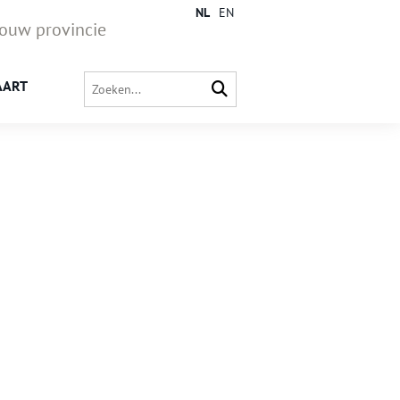
NL
EN
jouw provincie
AART