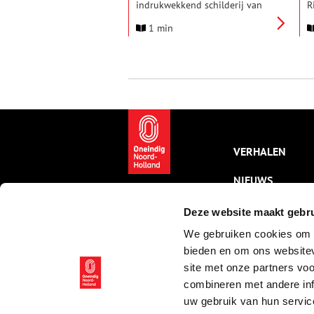
indrukwekkend schilderij van
R
de Reede van Texel lenen van
K
1 min
Museum Kaap Skil.
e
I
g
g
h
b
p
VERHALEN
NIEUWS
KALENDER
Deze website maakt gebru
We gebruiken cookies om c
THEMA’S
bieden en om ons websitev
ACTIVITEITEN
site met onze partners vo
combineren met andere inf
VIDEO’S
uw gebruik van hun servic