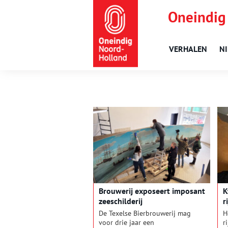
Oneindig
VERHALEN
N
Brouwerij exposeert imposant
K
zeeschilderij
r
b
De Texelse Bierbrouwerij mag
H
voor drie jaar een
r