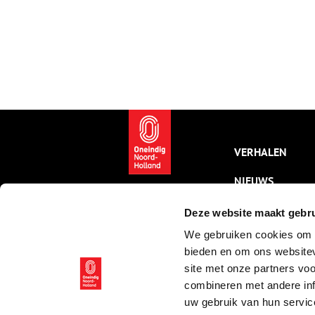
VERHALEN
NIEUWS
KALENDER
Deze website maakt gebru
We gebruiken cookies om c
THEMA’S
bieden en om ons websitev
ACTIVITEITEN
site met onze partners vo
combineren met andere inf
VIDEO’S
uw gebruik van hun servic