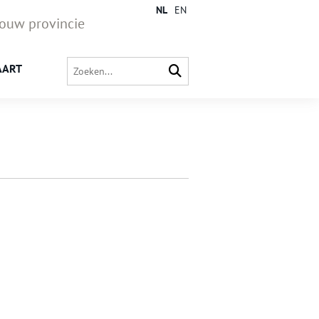
NL
EN
jouw provincie
AART