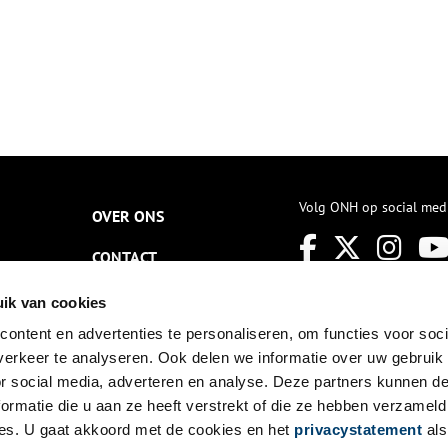
Volg ONH op social med
OVER ONS
CONTACT
NIEUWSBRIEF
ik van cookies
ontent en advertenties te personaliseren, om functies voor soci
DISCLAIMER
erkeer te analyseren. Ook delen we informatie over uw gebruik
PRIVACY
or social media, adverteren en analyse. Deze partners kunnen 
ormatie die u aan ze heeft verstrekt of die ze hebben verzameld
TOEGANKELIJKHEID
es. U gaat akkoord met de cookies en het
privacystatement
als