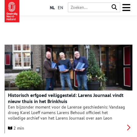
NL
EN
Historisch erfgoed veiliggesteld: Larens Journaal vindt
nieuw thuis in het Brinkhuis
Een bijzonder moment voor de Larense geschiedenis: Vandaag
droeg Karel Loeff namens Larens Behoud officieel het
volledige archief van het Larens Journaal over aan Leon
Schouten, directeur van het Brinkhuis. Ook Gertjan Martens –
2 min
Hoofdredacteur van het Larens Journaal was hierbij aanwezig.
Hiermee is een unieke collectie lokale historie definitief