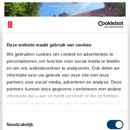
veiliggesteld voor de gemeenschap.
Deze website maakt gebruik van cookies
Beeldenbos: Hout loves Kunst in Laren
We gebruiken cookies om content en advertenties te
De Kloostertuin van het Brinkhuis verandert deze zomer in een
levendig beeldenbos! Ruim 30 kunstenaars van Kunst in Laren
personaliseren, om functies voor social media te bieden
exposeren onder de titel HOUT loves Kunst in Laren hun
en om ons websiteverkeer te analyseren. Ook delen we
unieke werken in de buitenlucht.
informatie over uw gebruik van onze site met onze
0 min
partners voor social media, adverteren en analyse. Deze
partners kunnen deze gegevens combineren met andere
informatie die u aan ze heeft verstrekt of die ze hebben
verzameld op basis van uw gebruik van hun services. U
gaat akkoord met de cookies en het
privacystatement
als u onze website blijft gebruiken.
Toestemmingsselectie
Noodzakelijk