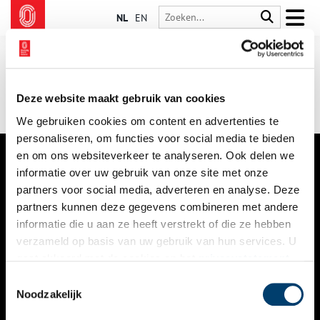
NL
EN
Deze website maakt gebruik van cookies
We gebruiken cookies om content en advertenties te
personaliseren, om functies voor social media te bieden
en om ons websiteverkeer te analyseren. Ook delen we
informatie over uw gebruik van onze site met onze
VERHALEN
partners voor social media, adverteren en analyse. Deze
NIEUWS
partners kunnen deze gegevens combineren met andere
informatie die u aan ze heeft verstrekt of die ze hebben
KALENDER
verzameld op basis van uw gebruik van hun services. U
gaat akkoord met de cookies en het
privacystatement
THEMA’S
als u onze website blijft gebruiken.
Toestemmingsselectie
ACTIVITEITEN
Noodzakelijk