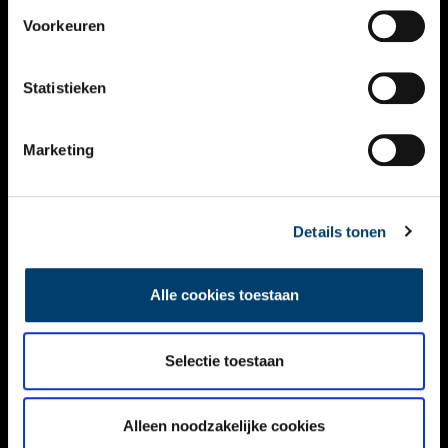
VIDEO’S
Voorkeuren
OVER ONS
Statistieken
CONTACT
NIEUWSBRIEF
Marketing
DISCLAIMER
Details tonen
PRIVACY
TOEGANKELIJKHEID
Alle cookies toestaan
Volg ONH op social media
Selectie toestaan
Alleen noodzakelijke cookies
© ONH | 2026