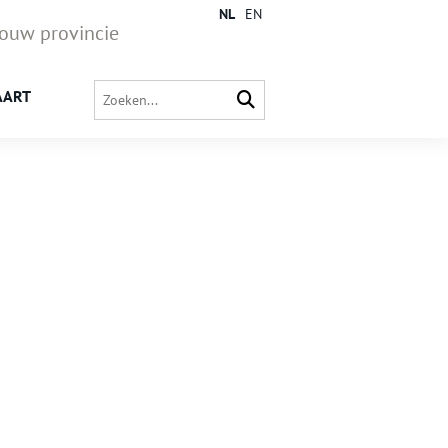
NL
EN
jouw provincie
AART