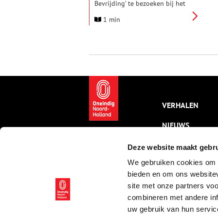
Bevrijding’ te bezoeken bij het
Regionaal Historisch Centrum
1 min
Vecht en Venen (RHCVV) in
Breukelen. Maar wat gebeurde
erna? Hoe zagen de maanden
en jaren na de bevrijding eruit?
Deze tentoonstelling geeft een
inkijkje in de periode na de
oorlog – een tijd van vreugde,
hoop, verdriet en
doorzettingskracht.
VERHALEN
NIEUWS
KALENDER
Deze website maakt gebru
We gebruiken cookies om c
THEMA’S
bieden en om ons websitev
ACTIVITEITEN
site met onze partners vo
combineren met andere inf
VIDEO’S
uw gebruik van hun servic