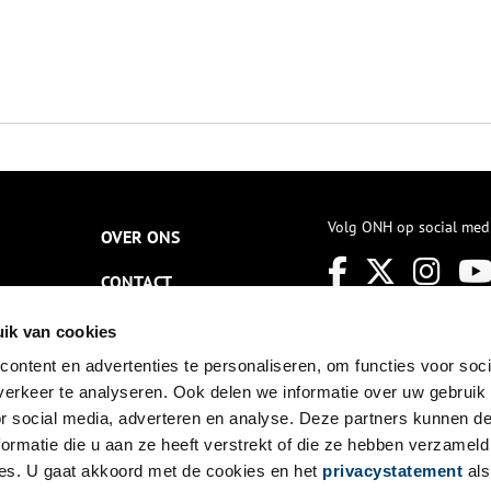
Volg ONH op social med
OVER ONS
CONTACT
NIEUWSBRIEF
ik van cookies
ontent en advertenties te personaliseren, om functies voor soci
DISCLAIMER
erkeer te analyseren. Ook delen we informatie over uw gebruik
PRIVACY
or social media, adverteren en analyse. Deze partners kunnen 
ormatie die u aan ze heeft verstrekt of die ze hebben verzameld
TOEGANKELIJKHEID
es. U gaat akkoord met de cookies en het
privacystatement
als