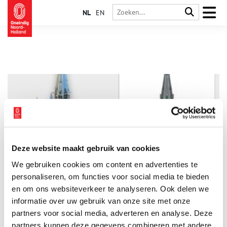
NL
EN
Deze website maakt gebruik van cookies
Mijlpaal: 5.000 Donateurs en meer dan € 350.000 voor de
We gebruiken cookies om content en advertenties te
Vondelkerk
personaliseren, om functies voor social media te bieden
De crowdfundactie voor het herstel van de Vondelkerk heeft
een belangrijke mijlpaal bereikt. Inmiddels hebben meer dan
en om ons websiteverkeer te analyseren. Ook delen we
5.000 donateurs bijgedragen aan de wederopbouw van het
informatie over uw gebruik van onze site met onze
monument en is er ruim € 350.000 opgehaald. Als dank
2 min
partners voor social media, adverteren en analyse. Deze
ontvangen donateurs vanaf € 15,- een bijzondere bouwplaat
van de Vondelkerk, ontworpen door grafisch ontwerper Ivo van
partners kunnen deze gegevens combineren met andere