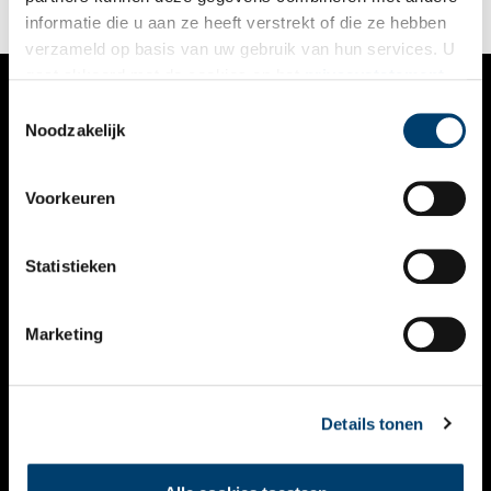
Sluis.
informatie die u aan ze heeft verstrekt of die ze hebben
verzameld op basis van uw gebruik van hun services. U
gaat akkoord met de cookies en het
privacystatement
als u onze website blijft gebruiken.
Toestemmingsselectie
VERHALEN
Noodzakelijk
NIEUWS
Voorkeuren
KALENDER
THEMA’S
Statistieken
ACTIVITEITEN
Marketing
VIDEO’S
OVER ONS
Details tonen
CONTACT