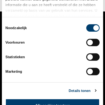
informatie die u aan ze heeft verstrekt of die ze hebben
verzameld op basis van uw gebruik van hun services. U
gaat akkoord met de cookies en het
privacystatement
als u onze website blijft gebruiken.
Toestemmingsselectie
VERHALEN
Noodzakelijk
NIEUWS
Voorkeuren
KALENDER
THEMA’S
Statistieken
ACTIVITEITEN
Marketing
VIDEO’S
OVER ONS
Details tonen
CONTACT