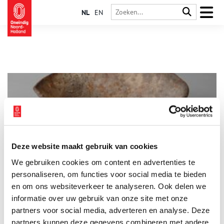
NL
EN
Deze website maakt gebruik van cookies
Rats, kuch en bonen
We gebruiken cookies om content en advertenties te
Tijdens de mobilisatie moest een groot aantal soldaten een
lange periode gevoed worden. Het eten moest goedkoop en
personaliseren, om functies voor social media te bieden
gemakkelijk in grote hoeveelheden klaar te maken zijn. Het
en om ons websiteverkeer te analyseren. Ook delen we
recept van ‘Rats, kuch en bonen’ voldeed aan deze
informatie over uw gebruik van onze site met onze
voorwaarden en dit werd regelmatig aan de soldaten
geserveerd.
partners voor social media, adverteren en analyse. Deze
partners kunnen deze gegevens combineren met andere