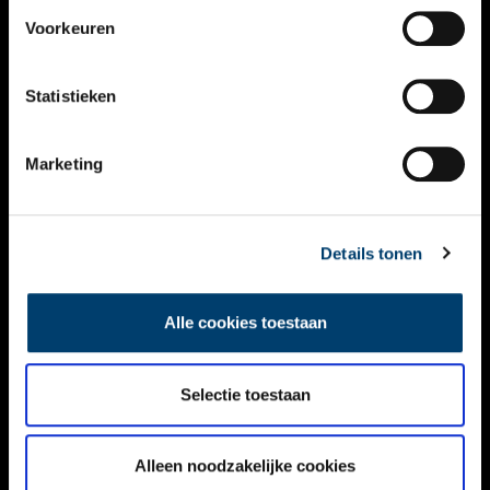
VIDEO’S
Voorkeuren
OVER ONS
Statistieken
CONTACT
NIEUWSBRIEF
Marketing
DISCLAIMER
Details tonen
PRIVACY
TOEGANKELIJKHEID
Alle cookies toestaan
Volg ONH op social media
Selectie toestaan
Alleen noodzakelijke cookies
© ONH | 2026