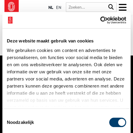
NL
EN
Deze website maakt gebruik van cookies
We gebruiken cookies om content en advertenties te
personaliseren, om functies voor social media te bieden
en om ons websiteverkeer te analyseren. Ook delen we
informatie over uw gebruik van onze site met onze
VERHALEN
partners voor social media, adverteren en analyse. Deze
NIEUWS
partners kunnen deze gegevens combineren met andere
informatie die u aan ze heeft verstrekt of die ze hebben
KALENDER
verzameld op basis van uw gebruik van hun services. U
gaat akkoord met de cookies en het
privacystatement
THEMA’S
als u onze website blijft gebruiken.
Toestemmingsselectie
ACTIVITEITEN
Noodzakelijk