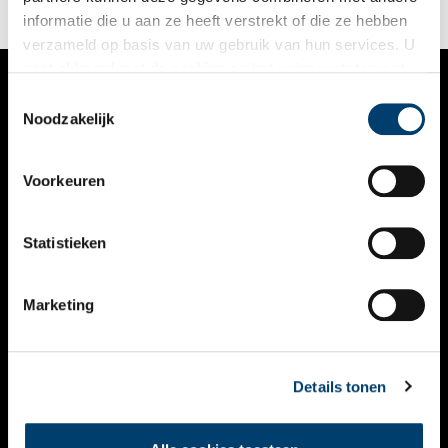
informatie die u aan ze heeft verstrekt of die ze hebben
verzameld op basis van uw gebruik van hun services. U
gaat akkoord met de cookies en het
privacystatement
als u onze website blijft gebruiken.
Toestemmingsselectie
VERHALEN
Noodzakelijk
NIEUWS
Voorkeuren
KALENDER
THEMA’S
Statistieken
ACTIVITEITEN
Marketing
VIDEO’S
OVER ONS
Details tonen
CONTACT