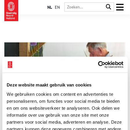
NL
EN
Deze website maakt gebruik van cookies
Ikebana in Aalsmeer
We gebruiken cookies om content en advertenties te
De Nederlandse Ikebana Vereniging bestaat in 2025 precies 65
jaar en viert dit jubileum met een landelijke tentoonstelling in
personaliseren, om functies voor social media te bieden
het Flower Art Museum in Aalsmeer. Van 26 tot en met 28
en om ons websiteverkeer te analyseren. Ook delen we
september staat het museum geheel in het teken van de
informatie over uw gebruik van onze site met onze
1 min
Japanse kunst van het bloemschikken. De tentoonstelling
draagt de titel “65 jaar verbinding in beeld” en laat de
partners voor social media, adverteren en analyse. Deze
schoonheid en veelzijdigheid van Ikebana zien.
partners kunnen deze gegevens combineren met andere