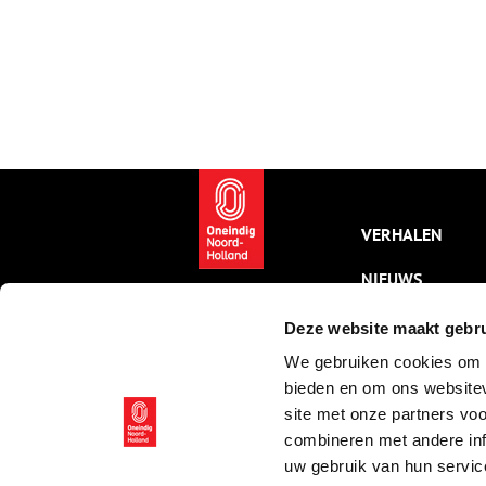
VERHALEN
NIEUWS
KALENDER
Deze website maakt gebru
We gebruiken cookies om c
THEMA’S
bieden en om ons websitev
ACTIVITEITEN
site met onze partners vo
combineren met andere inf
VIDEO’S
uw gebruik van hun servic