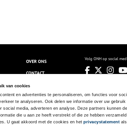
Volg ONH op social med
OVER ONS
CONTACT
NIEUWSBRIEF
ik van cookies
ontent en advertenties te personaliseren, om functies voor soci
DISCLAIMER
erkeer te analyseren. Ook delen we informatie over uw gebruik
PRIVACY
or social media, adverteren en analyse. Deze partners kunnen 
ormatie die u aan ze heeft verstrekt of die ze hebben verzameld
TOEGANKELIJKHEID
es. U gaat akkoord met de cookies en het
privacystatement
als