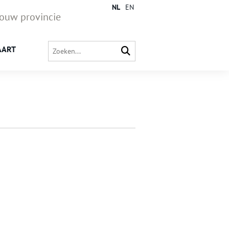
NL
EN
jouw provincie
AART