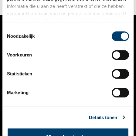
informatie die u aan ze heeft verstrekt of die ze hebben
verzameld op basis van uw gebruik van hun services. U
gaat akkoord met de cookies en het
privacystatement
als u onze website blijft gebruiken.
Toestemmingsselectie
VERHALEN
Noodzakelijk
NIEUWS
Voorkeuren
KALENDER
THEMA’S
Statistieken
ACTIVITEITEN
Marketing
VIDEO’S
OVER ONS
Details tonen
CONTACT