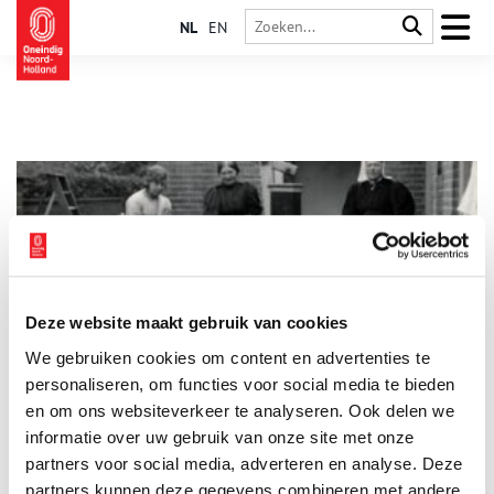
NL
EN
Deze website maakt gebruik van cookies
Waterwijs
We gebruiken cookies om content en advertenties te
Ontdek vanaf vandaag in het Zuiderzeemuseum meer over het
watergebruik van toen en nu. Bekijk de historische objecten en
personaliseren, om functies voor social media te bieden
hun hedendaagse tegenhangers: van wasteil en pispot tot
en om ons websiteverkeer te analyseren. Ook delen we
recycledouche en waterbesparend toilet. Er zijn aanvullend
informatie over uw gebruik van onze site met onze
2 min
verschillende lezingen, de familievoorstelling Woelig water en
een waterrijk Bord vol verhalen.
partners voor social media, adverteren en analyse. Deze
partners kunnen deze gegevens combineren met andere