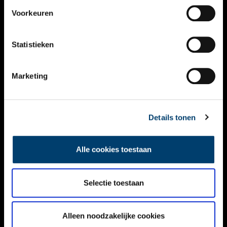
VIDEO’S
Voorkeuren
OVER ONS
Statistieken
CONTACT
NIEUWSBRIEF
Marketing
DISCLAIMER
Details tonen
PRIVACY
TOEGANKELIJKHEID
Alle cookies toestaan
Volg ONH op social media
Selectie toestaan
Alleen noodzakelijke cookies
© ONH | 2026