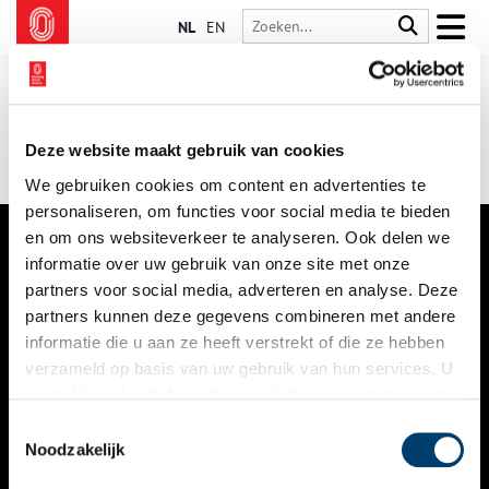
NL
EN
Deze website maakt gebruik van cookies
We gebruiken cookies om content en advertenties te
personaliseren, om functies voor social media te bieden
en om ons websiteverkeer te analyseren. Ook delen we
informatie over uw gebruik van onze site met onze
VERHALEN
partners voor social media, adverteren en analyse. Deze
NIEUWS
partners kunnen deze gegevens combineren met andere
informatie die u aan ze heeft verstrekt of die ze hebben
KALENDER
verzameld op basis van uw gebruik van hun services. U
gaat akkoord met de cookies en het
privacystatement
THEMA’S
als u onze website blijft gebruiken.
Toestemmingsselectie
ACTIVITEITEN
Noodzakelijk