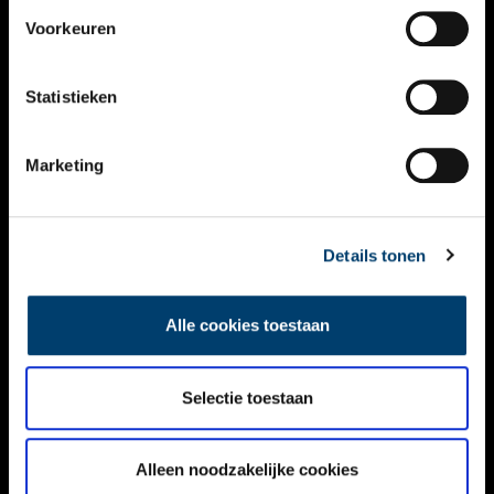
VIDEO’S
Voorkeuren
OVER ONS
Statistieken
CONTACT
NIEUWSBRIEF
Marketing
DISCLAIMER
Details tonen
PRIVACY
TOEGANKELIJKHEID
Alle cookies toestaan
Volg ONH op social media
Selectie toestaan
Alleen noodzakelijke cookies
© ONH | 2026