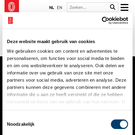
NL
EN
Deze website maakt gebruik van cookies
We gebruiken cookies om content en advertenties te
personaliseren, om functies voor social media te bieden
en om ons websiteverkeer te analyseren. Ook delen we
informatie over uw gebruik van onze site met onze
VERHALEN
partners voor social media, adverteren en analyse. Deze
NIEUWS
partners kunnen deze gegevens combineren met andere
informatie die u aan ze heeft verstrekt of die ze hebben
KALENDER
verzameld op basis van uw gebruik van hun services. U
gaat akkoord met de cookies en het
privacystatement
THEMA’S
als u onze website blijft gebruiken.
Toestemmingsselectie
ACTIVITEITEN
Noodzakelijk