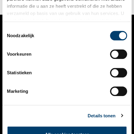
informatie die u aan ze heeft verstrekt of die ze hebben
verzameld op basis van uw gebruik van hun services. U
gaat akkoord met de cookies en het
privacystatement
als u onze website blijft gebruiken.
Toestemmingsselectie
VERHALEN
Noodzakelijk
NIEUWS
Voorkeuren
KALENDER
THEMA’S
Statistieken
ACTIVITEITEN
Marketing
VIDEO’S
OVER ONS
Details tonen
CONTACT