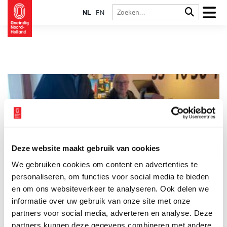
NL
EN
Deze website maakt gebruik van cookies
75.000ste bezoeker Vuurtoren Texel
We gebruiken cookies om content en advertenties te
Vuurtorenmedewerker Salko de Wolf hield de teller al een
tijdje in de gaten en op woensdag 8 oktober was het dan
personaliseren, om functies voor social media te bieden
zover: de 75.000ste bezoeker van het jaar betrad de toren. Ze
en om ons websiteverkeer te analyseren. Ook delen we
kregen een tasje met leuke vuurtorenartikelen van hem.
informatie over uw gebruik van onze site met onze
1 min
partners voor social media, adverteren en analyse. Deze
partners kunnen deze gegevens combineren met andere