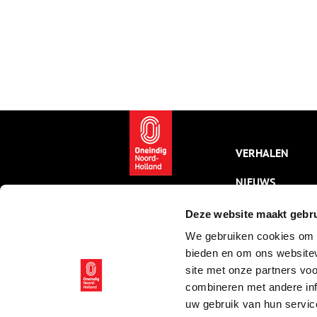
VERHALEN
NIEUWS
KALENDER
Deze website maakt gebru
We gebruiken cookies om c
THEMA’S
bieden en om ons websitev
ACTIVITEITEN
site met onze partners vo
combineren met andere inf
VIDEO’S
uw gebruik van hun servic