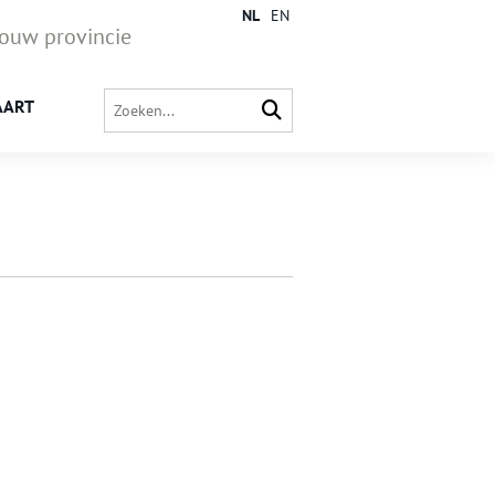
NL
EN
jouw provincie
AART