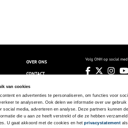
Volg ONH op social med
OVER ONS
CONTACT
NIEUWSBRIEF
ik van cookies
ontent en advertenties te personaliseren, om functies voor soci
DISCLAIMER
erkeer te analyseren. Ook delen we informatie over uw gebruik
PRIVACY
or social media, adverteren en analyse. Deze partners kunnen 
ormatie die u aan ze heeft verstrekt of die ze hebben verzameld
TOEGANKELIJKHEID
es. U gaat akkoord met de cookies en het
privacystatement
als