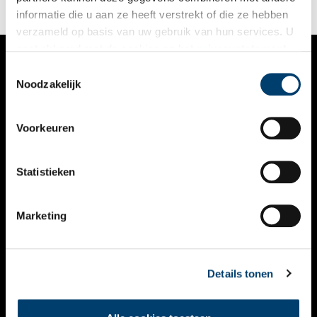
informatie die u aan ze heeft verstrekt of die ze hebben
verzameld op basis van uw gebruik van hun services. U
gaat akkoord met de cookies en het
privacystatement
als u onze website blijft gebruiken.
Toestemmingsselectie
VERHALEN
Noodzakelijk
NIEUWS
Voorkeuren
KALENDER
THEMA’S
Statistieken
ACTIVITEITEN
Marketing
VIDEO’S
OVER ONS
Details tonen
CONTACT