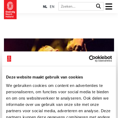
NL
EN
Deze website maakt gebruik van cookies
Bevrijdingspop door de ogen van Fotopersbureau De Boer
We gebruiken cookies om content en advertenties te
Op 5 mei vindt Bevrijdingspop weer plaats! Sinds de eerste
editie in 1980 is het uitgegroeid tot het grootste
personaliseren, om functies voor social media te bieden
benefietfestival van Nederland. En in navolging van Haarlem
en om ons websiteverkeer te analyseren. Ook delen we
worden tegenwoordig in nog dertien andere plekken
informatie over uw gebruik van onze site met onze
bevrijdingsfestivals georganiseerd.
partners voor social media, adverteren en analyse. Deze
partners kunnen deze gegevens combineren met andere