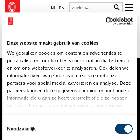
NL
EN
Deze website maakt gebruik van cookies
We gebruiken cookies om content en advertenties te
personaliseren, om functies voor social media te bieden
en om ons websiteverkeer te analyseren. Ook delen we
informatie over uw gebruik van onze site met onze
VERHALEN
partners voor social media, adverteren en analyse. Deze
NIEUWS
partners kunnen deze gegevens combineren met andere
informatie die u aan ze heeft verstrekt of die ze hebben
KALENDER
verzameld op basis van uw gebruik van hun services. U
gaat akkoord met de cookies en het
privacystatement
THEMA’S
als u onze website blijft gebruiken.
Toestemmingsselectie
ACTIVITEITEN
Noodzakelijk