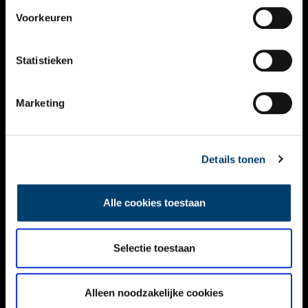
VIDEO’S
Voorkeuren
OVER ONS
Statistieken
CONTACT
NIEUWSBRIEF
Marketing
DISCLAIMER
Details tonen
PRIVACY
TOEGANKELIJKHEID
Alle cookies toestaan
Volg ONH op social media
Selectie toestaan
Alleen noodzakelijke cookies
© ONH | 2026