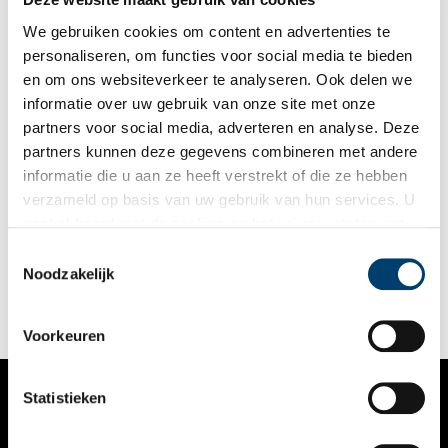
programma waarin identiteit, geschiedenis en vernieuwing
samenkomen.
We gebruiken cookies om content en advertenties te
personaliseren, om functies voor social media te bieden
en om ons websiteverkeer te analyseren. Ook delen we
informatie over uw gebruik van onze site met onze
partners voor social media, adverteren en analyse. Deze
partners kunnen deze gegevens combineren met andere
Crowdfunding Indië-monument Alkmaar van start
informatie die u aan ze heeft verstrekt of die ze hebben
Op zondag 8 september vond de 24e editie van de Pasar Kecil
verzameld op basis van uw gebruik van hun services. U
Alkmaar plaats. Dit jaarlijks terugkerende evenement,
gaat akkoord met de cookies en het
privacystatement
georganiseerd door BersaMaju, onderdeel van de Vereniging
Tropenvrienden Alkmaar, trok zo’n 3000 bezoekers die genoten
als u onze website blijft gebruiken.
Toestemmingsselectie
2 min
van de Indische en Molukse cultuur. Tijdens de Pasar Kecil
Noodzakelijk
vond ook de aftrap plaats van de crowdfundingcampagne voor
de realisatie van een Indië-monument in Alkmaar.
Voorkeuren
Statistieken
VERHALEN