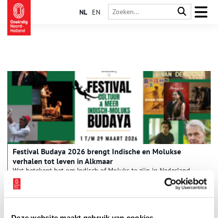
NL
EN
Festival Budaya 2026 brengt Indische en Molukse
verhalen tot leven in Alkmaar
Wat betekent het om Indisch of Moluks te zijn in Nederland,
vandaag, morgen en met de geschiedenis die je met je
meeneemt? Van 1 tot en met 29 maart brengt Festival Budaya
Alkmaar tot leven met muziek, dans, theater, films en docu en
1 min
verhalen die generaties met elkaar verbinden. Op verschillende
culturele locaties in de Alkmaar ontdek je een rijk en veelzijdig
Deze website maakt gebruik van cookies