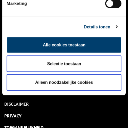
NIEUWS
Marketing
KALENDER
THEMA’S
Details tonen
ACTIVITEITEN
Alle cookies toestaan
VIDEO’S
Selectie toestaan
OVER ONS
CONTACT
Alleen noodzakelijke cookies
NIEUWSBRIEF
DISCLAIMER
PRIVACY
TOEGANKELIJKHEID