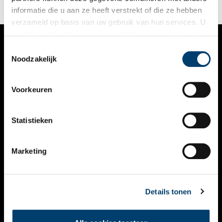
informatie die u aan ze heeft verstrekt of die ze hebben
verzameld op basis van uw gebruik van hun services. U
gaat akkoord met de cookies en het
privacystatement
als u onze website blijft gebruiken.
Toestemmingsselectie
VERHALEN
Noodzakelijk
NIEUWS
Voorkeuren
KALENDER
THEMA’S
Statistieken
ACTIVITEITEN
Marketing
VIDEO’S
OVER ONS
Details tonen
CONTACT