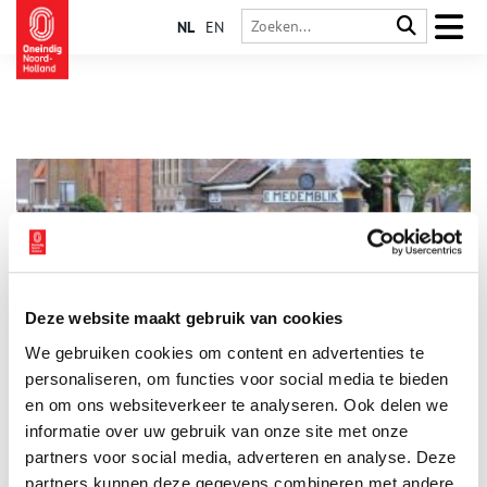
NL
EN
Deze website maakt gebruik van cookies
Bello Festival 2026
We gebruiken cookies om content en advertenties te
In het eerste weekend van juli 2026 organiseert de
Museumstoomtram het jaarlijkse Bello Festival tussen Hoorn
personaliseren, om functies voor social media te bieden
en Medemblik. Thema dit jaar is 50 Jaar Historische Driehoek
en om ons websiteverkeer te analyseren. Ook delen we
Hoorn-Medemblik-Enkhuizen.
informatie over uw gebruik van onze site met onze
1 min
partners voor social media, adverteren en analyse. Deze
partners kunnen deze gegevens combineren met andere