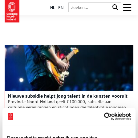
NL
EN
Nieuwe subsidie helpt jong talent in de kunsten vooruit
Provincie Noord-Holland geeft €100.000,- subsidie aan
culturele verenigingen en stichtingen die talentvolle jongeren
helpen zich verder te ontwikkelen in kunst en cultuur. Met de
subsidieregeling stimuleert de provincie de groei van talent in
1 min
de kunsten, met als doel een volgende stap richting
professionele ontwikkeling mogelijk te maken.
Deze website maakt gebruik van cookies