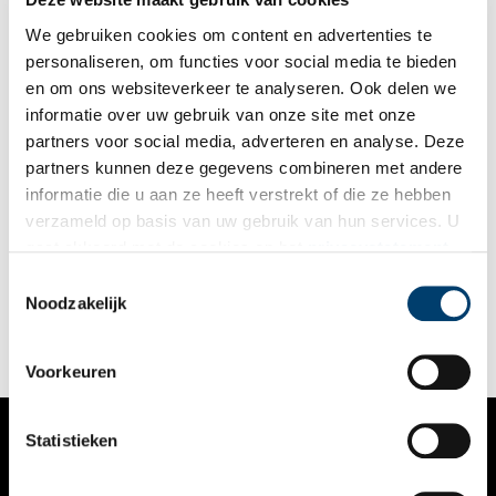
We gebruiken cookies om content en advertenties te
personaliseren, om functies voor social media te bieden
en om ons websiteverkeer te analyseren. Ook delen we
informatie over uw gebruik van onze site met onze
partners voor social media, adverteren en analyse. Deze
partners kunnen deze gegevens combineren met andere
Beeldende kunst en muziek komen samen in Flower Art
informatie die u aan ze heeft verstrekt of die ze hebben
Museum
verzameld op basis van uw gebruik van hun services. U
Het Flower Art Museum in Aalsmeer presenteert vanaf 6
gaat akkoord met de cookies en het
privacystatement
oktober de tentoonstelling Bloeiende Melodieën. De emotie
als u onze website blijft gebruiken.
van beeldende kunst wordt in deze expositie verrijkt met de
Toestemmingsselectie
ervaring van muziek.
Noodzakelijk
2 min
Voorkeuren
Statistieken
VERHALEN