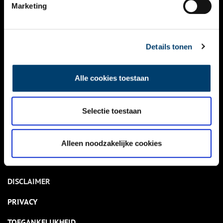
NIEUWS
Marketing
KALENDER
THEMA’S
Details tonen
ACTIVITEITEN
Alle cookies toestaan
VIDEO’S
Selectie toestaan
OVER ONS
CONTACT
Alleen noodzakelijke cookies
NIEUWSBRIEF
DISCLAIMER
PRIVACY
TOEGANKELIJKHEID