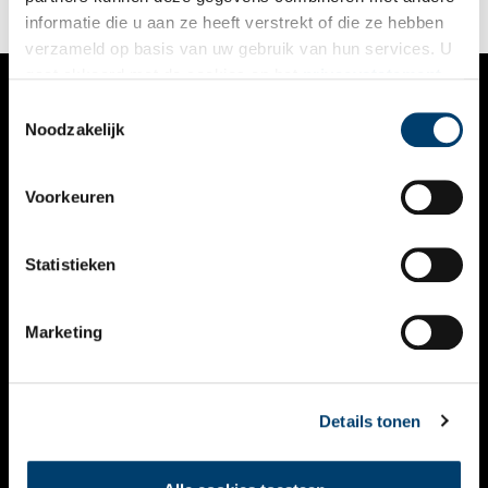
informatie die u aan ze heeft verstrekt of die ze hebben
verzameld op basis van uw gebruik van hun services. U
gaat akkoord met de cookies en het
privacystatement
als u onze website blijft gebruiken.
Toestemmingsselectie
VERHALEN
Noodzakelijk
NIEUWS
Voorkeuren
KALENDER
THEMA’S
Statistieken
ACTIVITEITEN
Marketing
VIDEO’S
OVER ONS
Details tonen
CONTACT