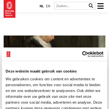
NL
EN
Deze website maakt gebruik van cookies
De 5 rampzaligste dierplagen uit het verleden
We gebruiken cookies om content en advertenties te
Waar mensen leven, gedijt ongedierte. Dieren die van ons
afhankelijk zijn, maar die wij met hand en tand proberen te
personaliseren, om functies voor social media te bieden
bestrijden. Zo voert de mens met sommige kruipertjes al
en om ons websiteverkeer te analyseren. Ook delen we
eeuwenlang een gevecht, dat vooral in de grote stad tot felle
informatie over uw gebruik van onze site met onze
botsingen komt. Van muggen tot paalworm, wij hebben de vijf
rampzaligste dierplagen uit het verleden voor je op een rijtje
partners voor social media, adverteren en analyse. Deze
gezet.
partners kunnen deze gegevens combineren met andere