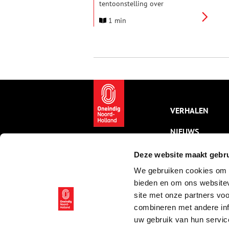
tentoonstelling over
spraakmakende bedrijven en
1 min
ondernemingen die de regio
groot hebben gemaakt. Laat je
inspireren door deze bijzondere
ondernemers uit het verleden.
VERHALEN
NIEUWS
KALENDER
Deze website maakt gebru
We gebruiken cookies om c
THEMA’S
bieden en om ons websitev
ACTIVITEITEN
site met onze partners vo
combineren met andere inf
VIDEO’S
uw gebruik van hun servic