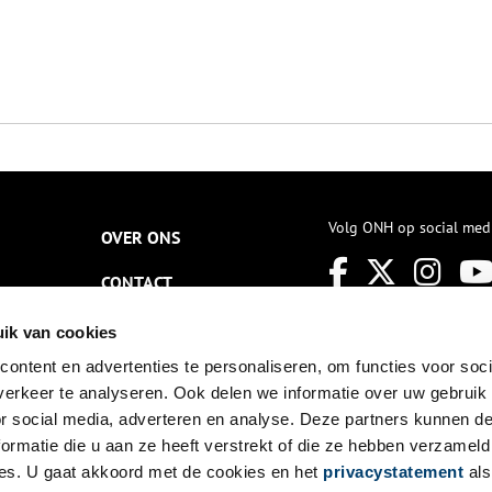
Volg ONH op social med
OVER ONS
CONTACT
NIEUWSBRIEF
ik van cookies
ontent en advertenties te personaliseren, om functies voor soci
DISCLAIMER
erkeer te analyseren. Ook delen we informatie over uw gebruik
PRIVACY
or social media, adverteren en analyse. Deze partners kunnen 
ormatie die u aan ze heeft verstrekt of die ze hebben verzameld
TOEGANKELIJKHEID
es. U gaat akkoord met de cookies en het
privacystatement
als