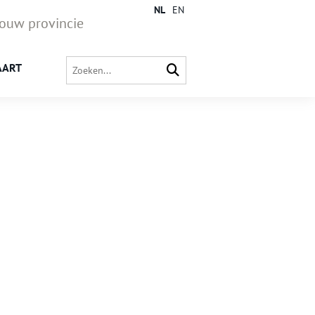
NL
EN
jouw provincie
AART