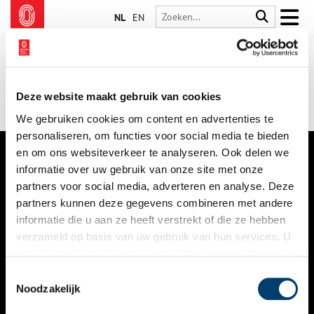
NL
EN
Deze website maakt gebruik van cookies
We gebruiken cookies om content en advertenties te
personaliseren, om functies voor social media te bieden
en om ons websiteverkeer te analyseren. Ook delen we
informatie over uw gebruik van onze site met onze
VERHALEN
partners voor social media, adverteren en analyse. Deze
NIEUWS
partners kunnen deze gegevens combineren met andere
informatie die u aan ze heeft verstrekt of die ze hebben
KALENDER
verzameld op basis van uw gebruik van hun services. U
gaat akkoord met de cookies en het
privacystatement
THEMA’S
als u onze website blijft gebruiken.
Toestemmingsselectie
ACTIVITEITEN
Noodzakelijk