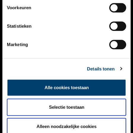
VIDEO’S
Voorkeuren
OVER ONS
Statistieken
CONTACT
NIEUWSBRIEF
Marketing
DISCLAIMER
Details tonen
PRIVACY
TOEGANKELIJKHEID
Alle cookies toestaan
Volg ONH op social media
Selectie toestaan
Alleen noodzakelijke cookies
© ONH | 2026