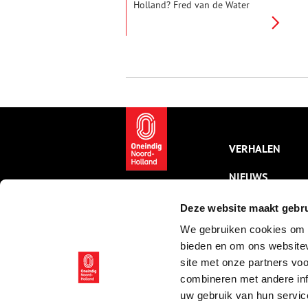
Holland? Fred van de Water
neemt ons mee naar Sloten,
inmiddels opgeslokt door
Amsterdam. Vanuit gemeente
Sloten stoomden in 1839 de
eerste treinen in ons land.
Tuinders uit Sloten bezorgden
Amsterdammers hun verse
groenten. Door Sloten liepen
pelgrims over de ‘heilige weg’,
vanwege het Mirakel. De keizer
kwam in 1489 in dit dorp. Op
VERHALEN
naar dit onbekende Sloten!
NIEUWS
KALENDER
Deze website maakt gebru
We gebruiken cookies om c
THEMA’S
bieden en om ons websitev
ACTIVITEITEN
site met onze partners vo
combineren met andere inf
VIDEO’S
uw gebruik van hun servic