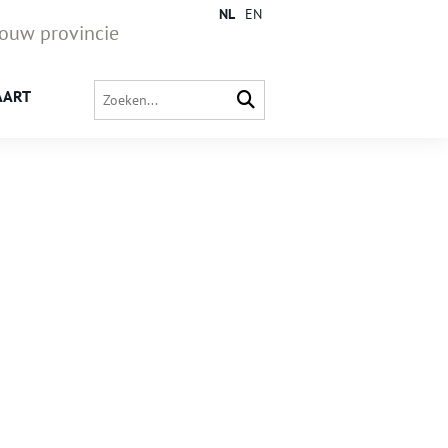
NL
EN
jouw provincie
AART