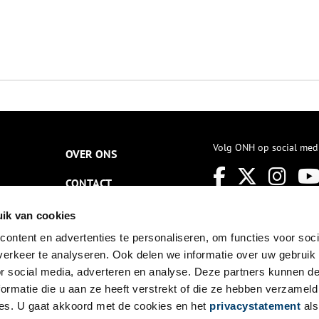
Volg ONH op social med
OVER ONS
CONTACT
NIEUWSBRIEF
ik van cookies
ontent en advertenties te personaliseren, om functies voor soci
DISCLAIMER
erkeer te analyseren. Ook delen we informatie over uw gebruik
PRIVACY
or social media, adverteren en analyse. Deze partners kunnen 
ormatie die u aan ze heeft verstrekt of die ze hebben verzameld
TOEGANKELIJKHEID
es. U gaat akkoord met de cookies en het
privacystatement
als