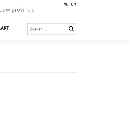
NL
EN
jouw provincie
AART