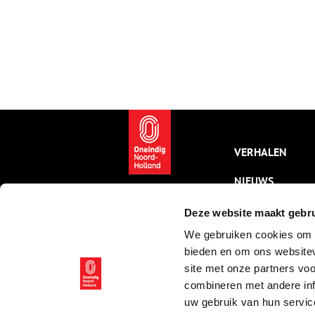
VERHALEN
NIEUWS
KALENDER
Deze website maakt gebru
We gebruiken cookies om c
THEMA’S
bieden en om ons websitev
ACTIVITEITEN
site met onze partners vo
combineren met andere inf
VIDEO’S
uw gebruik van hun servic