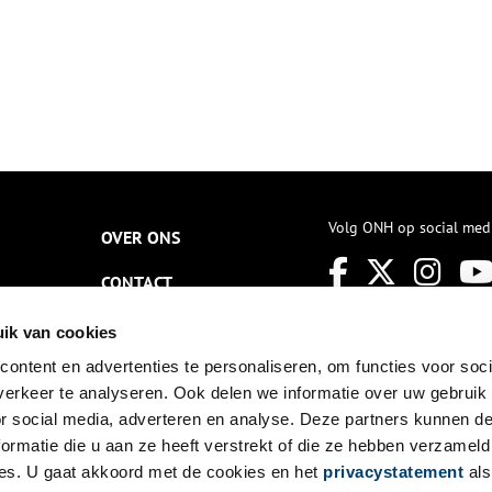
Volg ONH op social med
OVER ONS
CONTACT
NIEUWSBRIEF
ik van cookies
ontent en advertenties te personaliseren, om functies voor soci
DISCLAIMER
erkeer te analyseren. Ook delen we informatie over uw gebruik
PRIVACY
or social media, adverteren en analyse. Deze partners kunnen 
ormatie die u aan ze heeft verstrekt of die ze hebben verzameld
TOEGANKELIJKHEID
es. U gaat akkoord met de cookies en het
privacystatement
als