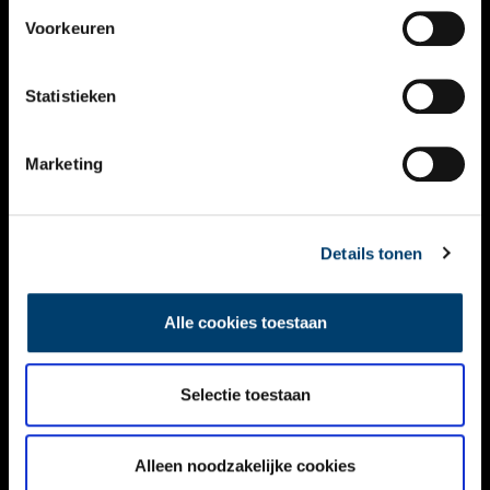
VIDEO’S
Voorkeuren
OVER ONS
Statistieken
CONTACT
NIEUWSBRIEF
Marketing
DISCLAIMER
Details tonen
PRIVACY
TOEGANKELIJKHEID
Alle cookies toestaan
Volg ONH op social media
Selectie toestaan
Alleen noodzakelijke cookies
© ONH | 2026