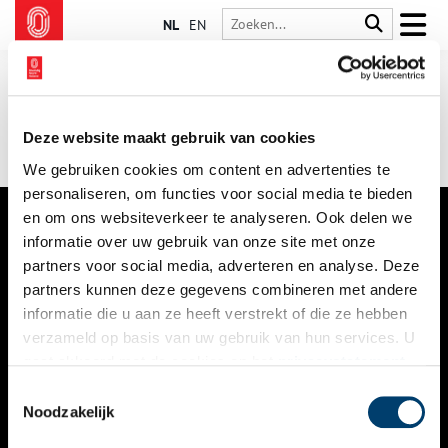
NL
EN
Deze website maakt gebruik van cookies
We gebruiken cookies om content en advertenties te
personaliseren, om functies voor social media te bieden
en om ons websiteverkeer te analyseren. Ook delen we
informatie over uw gebruik van onze site met onze
VERHALEN
partners voor social media, adverteren en analyse. Deze
NIEUWS
partners kunnen deze gegevens combineren met andere
informatie die u aan ze heeft verstrekt of die ze hebben
KALENDER
verzameld op basis van uw gebruik van hun services. U
gaat akkoord met de cookies en het
privacystatement
THEMA’S
als u onze website blijft gebruiken.
Toestemmingsselectie
ACTIVITEITEN
Noodzakelijk