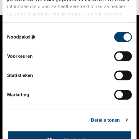
manier in samenhang te ontdekken is.
informatie die u aan ze heeft verstrekt of die ze hebben
verzameld op basis van uw gebruik van hun services. U
gaat akkoord met de cookies en het
privacystatement
als u onze website blijft gebruiken.
Toestemmingsselectie
VERHALEN
Noodzakelijk
NIEUWS
Voorkeuren
KALENDER
THEMA’S
Statistieken
ACTIVITEITEN
Marketing
VIDEO’S
OVER ONS
Details tonen
CONTACT