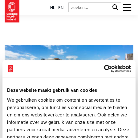
NL
EN
Deze website maakt gebruik van cookies
Ontdek het Atlantikwall-erfgoed in Nederland
We gebruiken cookies om content en advertenties te
Onlangs zijn er nieuwe Atlantikwall Nederland wandel- en
fietsroutes gelanceerd. Met deze blijvende herinnering aan de
personaliseren, om functies voor social media te bieden
strijd om de vrijheid sluit Liberation Route Europe het
en om ons websiteverkeer te analyseren. Ook delen we
lustrumjaar af waarin op grote schaal aandacht was voor het
informatie over uw gebruik van onze site met onze
3 min
herdenken en vieren van het einde van de Tweede
Wereldoorlog 80 jaar geleden. Het is voor het eerst dat de
partners voor social media, adverteren en analyse. Deze
geschiedenis van de Atlantikwall in Nederland op deze actieve
partners kunnen deze gegevens combineren met andere