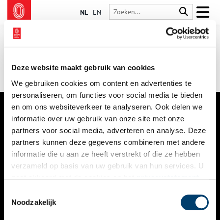
NL
EN
Deze website maakt gebruik van cookies
We gebruiken cookies om content en advertenties te
personaliseren, om functies voor social media te bieden
en om ons websiteverkeer te analyseren. Ook delen we
informatie over uw gebruik van onze site met onze
VERHALEN
partners voor social media, adverteren en analyse. Deze
NIEUWS
partners kunnen deze gegevens combineren met andere
informatie die u aan ze heeft verstrekt of die ze hebben
KALENDER
verzameld op basis van uw gebruik van hun services. U
gaat akkoord met de cookies en het
privacystatement
THEMA’S
als u onze website blijft gebruiken.
Toestemmingsselectie
ACTIVITEITEN
Noodzakelijk