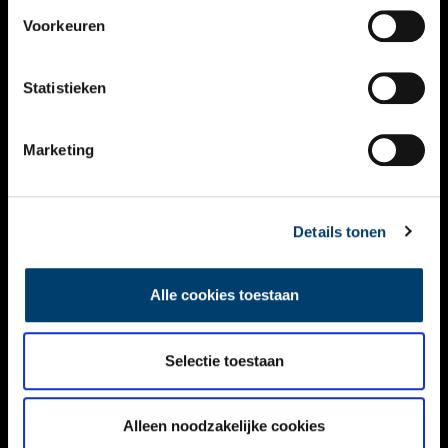
VIDEO’S
Voorkeuren
OVER ONS
Statistieken
CONTACT
NIEUWSBRIEF
Marketing
DISCLAIMER
Details tonen
PRIVACY
TOEGANKELIJKHEID
Alle cookies toestaan
Volg ONH op social media
Selectie toestaan
Alleen noodzakelijke cookies
© ONH | 2026