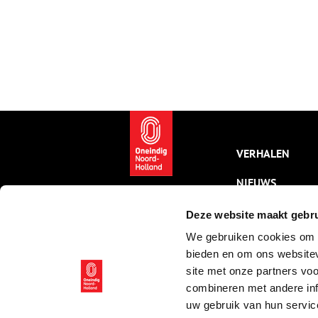
VERHALEN
NIEUWS
KALENDER
Deze website maakt gebru
We gebruiken cookies om c
THEMA’S
bieden en om ons websitev
ACTIVITEITEN
site met onze partners vo
combineren met andere inf
VIDEO’S
uw gebruik van hun servic