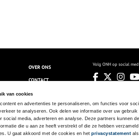
Volg ONH op social med
OVER ONS
CONTACT
NIEUWSBRIEF
ik van cookies
ontent en advertenties te personaliseren, om functies voor soci
DISCLAIMER
erkeer te analyseren. Ook delen we informatie over uw gebruik
PRIVACY
or social media, adverteren en analyse. Deze partners kunnen 
ormatie die u aan ze heeft verstrekt of die ze hebben verzameld
TOEGANKELIJKHEID
es. U gaat akkoord met de cookies en het
privacystatement
als