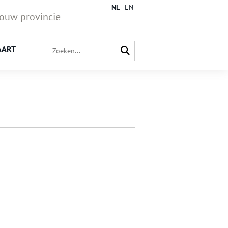
NL
EN
jouw provincie
AART