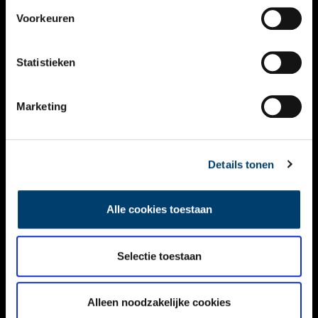
VIDEO’S
Voorkeuren
OVER ONS
Statistieken
CONTACT
NIEUWSBRIEF
Marketing
DISCLAIMER
Details tonen
PRIVACY
TOEGANKELIJKHEID
Alle cookies toestaan
Volg ONH op social media
Selectie toestaan
Alleen noodzakelijke cookies
© ONH | 2026