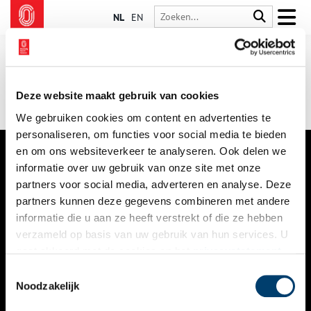
NL
EN
Deze website maakt gebruik van cookies
We gebruiken cookies om content en advertenties te
personaliseren, om functies voor social media te bieden
en om ons websiteverkeer te analyseren. Ook delen we
informatie over uw gebruik van onze site met onze
VERHALEN
partners voor social media, adverteren en analyse. Deze
NIEUWS
partners kunnen deze gegevens combineren met andere
informatie die u aan ze heeft verstrekt of die ze hebben
KALENDER
verzameld op basis van uw gebruik van hun services. U
gaat akkoord met de cookies en het
privacystatement
THEMA’S
als u onze website blijft gebruiken.
Toestemmingsselectie
ACTIVITEITEN
Noodzakelijk