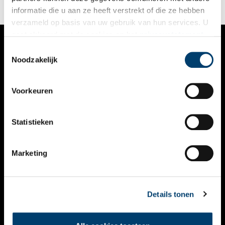
informatie die u aan ze heeft verstrekt of die ze hebben
verzameld op basis van uw gebruik van hun services. U
gaat akkoord met de cookies en het
privacystatement
als u onze website blijft gebruiken.
Toestemmingsselectie
VERHALEN
Noodzakelijk
NIEUWS
Voorkeuren
KALENDER
THEMA’S
Statistieken
ACTIVITEITEN
Marketing
VIDEO’S
OVER ONS
Details tonen
CONTACT