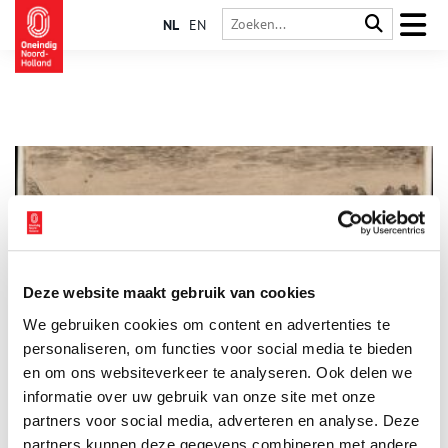
NL
EN
Deze website maakt gebruik van cookies
Over ’t IJ toen het nog gevaarlijk was
We gebruiken cookies om content en advertenties te
Eeuwenlang beschermen de oude zeedijken rond ’t IJ steden
als Amsterdam, Haarlem, Zaandam en Beverwijk tegen het
personaliseren, om functies voor social media te bieden
oprukkende water. En nu is hun geschiedenis in een boek
en om ons websiteverkeer te analyseren. Ook delen we
vastgelegd.
informatie over uw gebruik van onze site met onze
partners voor social media, adverteren en analyse. Deze
partners kunnen deze gegevens combineren met andere