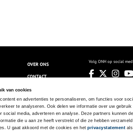
Volg ONH op social med
OVER ONS
CONTACT
NIEUWSBRIEF
ik van cookies
ontent en advertenties te personaliseren, om functies voor soci
DISCLAIMER
erkeer te analyseren. Ook delen we informatie over uw gebruik
PRIVACY
or social media, adverteren en analyse. Deze partners kunnen 
ormatie die u aan ze heeft verstrekt of die ze hebben verzameld
TOEGANKELIJKHEID
es. U gaat akkoord met de cookies en het
privacystatement
als