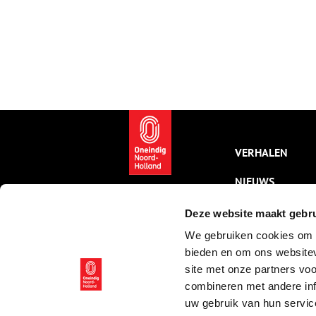
VERHALEN
NIEUWS
KALENDER
Deze website maakt gebru
We gebruiken cookies om c
THEMA’S
bieden en om ons websitev
ACTIVITEITEN
site met onze partners vo
combineren met andere inf
VIDEO’S
uw gebruik van hun servic