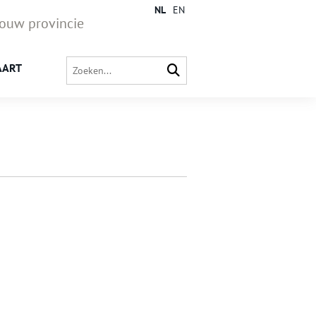
NL
EN
jouw provincie
AART