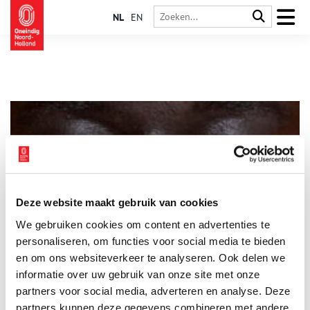
NL
EN
Deze website maakt gebruik van cookies
‌Document Nederland 2025: Tina Farifteh fotografeert
We gebruiken cookies om content en advertenties te
asiel
personaliseren, om functies voor social media te bieden
Document Nederland, de jaarlijkse foto-opdracht van het
Rijksmuseum, bestaat dit jaar 50 jaar. Elk jaar wordt een
en om ons websiteverkeer te analyseren. Ook delen we
Nederlandse fotograaf gevraagd een actueel maatschappelijk
informatie over uw gebruik van onze site met onze
thema te onderzoeken en te fotograferen. Dit jaar is de Iraans-
2 min
partners voor social media, adverteren en analyse. Deze
Nederlandse fotograaf, filmmaker en kunstenaar Tina Farifteh
(1982) gevraagd het onderwerp asiel in beeld te brengen.
partners kunnen deze gegevens combineren met andere