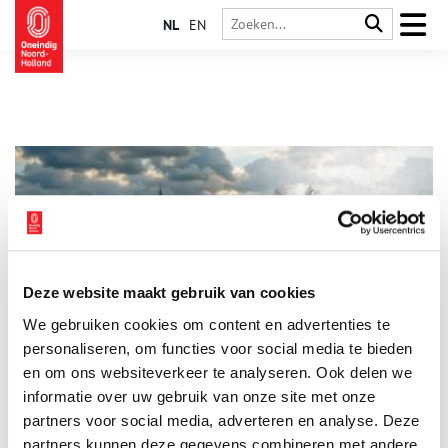
NL
EN
Deze website maakt gebruik van cookies
Kunstmatige intelligentie brengt 750 jaar Amsterdam in
We gebruiken cookies om content en advertenties te
beeld
personaliseren, om functies voor social media te bieden
In aanloop naar de viering van Amsterdam haar 750ste
verjaardag brengt filmmaker en kunstenaar Bob de Jong de
en om ons websiteverkeer te analyseren. Ook delen we
geschiedenis van de stad op een unieke manier tot leven. Met
informatie over uw gebruik van onze site met onze
behulp van kunstmatige intelligentie heeft hij een
2 min
partners voor social media, adverteren en analyse. Deze
adembenemende video gemaakt die de rijke historie van
Amsterdam herbeleeft, gebaseerd op eeuwenoude schilderijen
partners kunnen deze gegevens combineren met andere