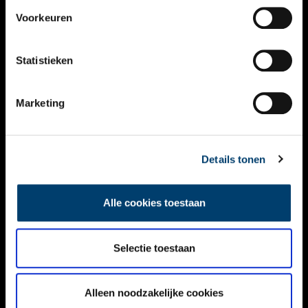
VIDEO’S
Voorkeuren
OVER ONS
Statistieken
CONTACT
NIEUWSBRIEF
Marketing
DISCLAIMER
Details tonen
PRIVACY
TOEGANKELIJKHEID
Alle cookies toestaan
Volg ONH op social media
Selectie toestaan
Alleen noodzakelijke cookies
© ONH | 2026