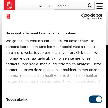
NL
EN
Deze website maakt gebruik van cookies
We gebruiken cookies om content en advertenties te
personaliseren, om functies voor social media te bieden
en om ons websiteverkeer te analyseren. Ook delen we
informatie over uw gebruik van onze site met onze
VERHALEN
partners voor social media, adverteren en analyse. Deze
NIEUWS
partners kunnen deze gegevens combineren met andere
informatie die u aan ze heeft verstrekt of die ze hebben
KALENDER
verzameld op basis van uw gebruik van hun services. U
gaat akkoord met de cookies en het
privacystatement
THEMA’S
als u onze website blijft gebruiken.
Toestemmingsselectie
ACTIVITEITEN
Noodzakelijk