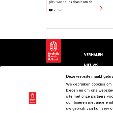
plek waar alles draait om de
leefomgeving. Tijdens het
2 min
Festival VOOR
Omgevingskwaliteit brengt
MOOI Noord-Holland ter
gelegenheid van het 110-jarig
bestaan bewoners, professionals
en bestuurders bij elkaar. De
centrale vraag: hoe zorgen we
samen voor een mooie,
herkenbare en
toekomstbestendige omgeving
VERHALEN
om in te wonen, werken en
leven?
NIEUWS
KALENDER
Deze website maakt gebru
We gebruiken cookies om c
THEMA’S
bieden en om ons websitev
ACTIVITEITEN
site met onze partners vo
combineren met andere inf
VIDEO’S
uw gebruik van hun servic