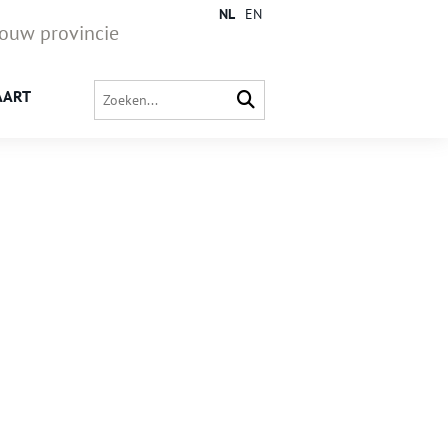
NL
EN
jouw provincie
AART