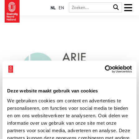
NL
EN
Deze website maakt gebruik van cookies
Arie Keppler Prijs 2026: nominaties bekend,
We gebruiken cookies om content en advertenties te
publieksstemming geopend
personaliseren, om functies voor social media te bieden
De Arie Keppler Prijs van MOOI Noord-Holland onderscheidt
bijzondere projecten en beleidsplannen die aantoonbaar
en om ons websiteverkeer te analyseren. Ook delen we
bijdragen aan de kwaliteit van de leefomgeving in heel Noord-
informatie over uw gebruik van onze site met onze
Holland. Dat gaat over architectuur, stedenbouw, erfgoed,
2 min
partners voor social media, adverteren en analyse. Deze
landschap én natuur. Uit maar liefst 104 inzendingen heeft de
vakjury 11 projecten genomineerd voor de Arie Keppler Prijs
partners kunnen deze gegevens combineren met andere