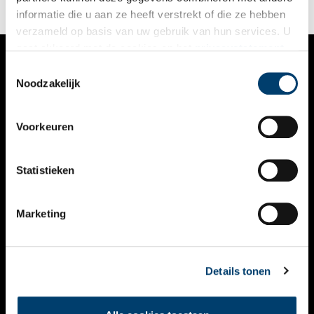
2026.
informatie die u aan ze heeft verstrekt of die ze hebben
verzameld op basis van uw gebruik van hun services. U
gaat akkoord met de cookies en het
privacystatement
als u onze website blijft gebruiken.
Toestemmingsselectie
VERHALEN
Noodzakelijk
NIEUWS
Voorkeuren
KALENDER
THEMA’S
Statistieken
ACTIVITEITEN
Marketing
VIDEO’S
OVER ONS
Details tonen
CONTACT