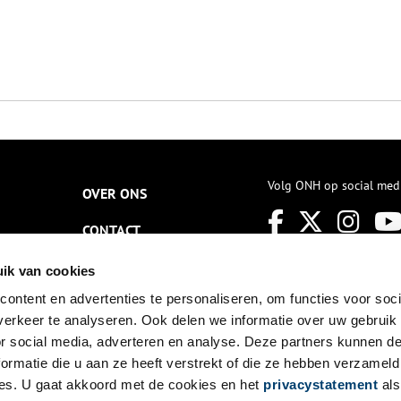
Volg ONH op social med
OVER ONS
CONTACT
NIEUWSBRIEF
ik van cookies
ontent en advertenties te personaliseren, om functies voor soci
DISCLAIMER
erkeer te analyseren. Ook delen we informatie over uw gebruik
PRIVACY
or social media, adverteren en analyse. Deze partners kunnen 
ormatie die u aan ze heeft verstrekt of die ze hebben verzameld
TOEGANKELIJKHEID
es. U gaat akkoord met de cookies en het
privacystatement
als