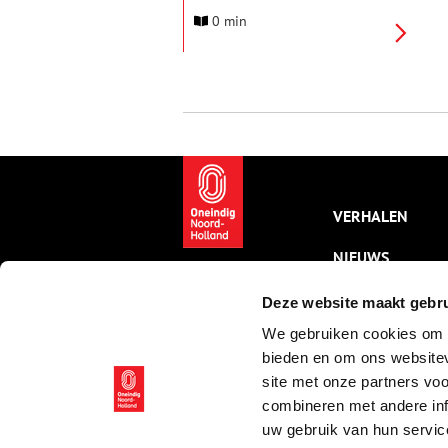
0 min
VERHALEN
NIEUWS
KALENDER
Deze website maakt gebru
We gebruiken cookies om c
THEMA’S
bieden en om ons websitev
ACTIVITEITEN
site met onze partners vo
combineren met andere inf
VIDEO’S
uw gebruik van hun servic