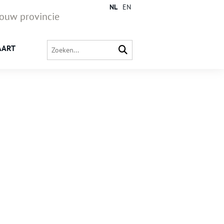
NL
EN
jouw provincie
AART