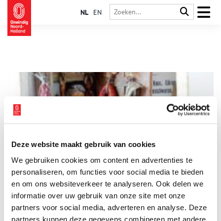
NL
EN
Deze website maakt gebruik van cookies
Peepklein – Diorama’s van Anneke van de Wal
We gebruiken cookies om content en advertenties te
De voorraadkast, het café, de werkplaats – Anneke van de Wal
(1963) bouwt sinds 2019 haar miniatuurwerelden in houten
personaliseren, om functies voor social media te bieden
laatjes en kistjes. Ze stelt deze diorama’s samen vanuit haar
en om ons websiteverkeer te analyseren. Ook delen we
kleine woning in het Hofje van Bakenes.
informatie over uw gebruik van onze site met onze
1 min
partners voor social media, adverteren en analyse. Deze
partners kunnen deze gegevens combineren met andere