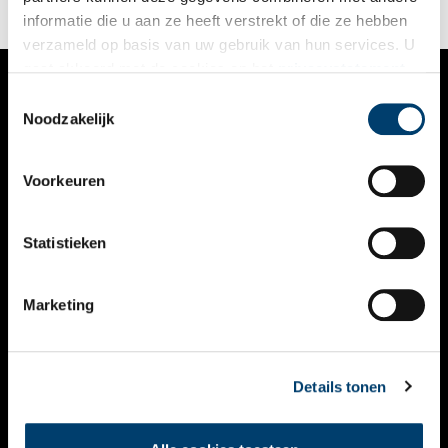
informatie die u aan ze heeft verstrekt of die ze hebben
verzameld op basis van uw gebruik van hun services. U
gaat akkoord met de cookies en het
privacystatement
als u onze website blijft gebruiken.
Toestemmingsselectie
VERHALEN
Noodzakelijk
NIEUWS
Voorkeuren
KALENDER
THEMA’S
Statistieken
ACTIVITEITEN
Marketing
VIDEO’S
OVER ONS
Details tonen
CONTACT