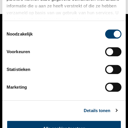
Zaterdag 7 september om 15.00 uur is de opening. Iedereen is
informatie die u aan ze heeft verstrekt of die ze hebben
welkom.
verzameld op basis van uw gebruik van hun services. U
gaat akkoord met de cookies en het
privacystatement
als u onze website blijft gebruiken.
Toestemmingsselectie
VERHALEN
Noodzakelijk
NIEUWS
Voorkeuren
KALENDER
THEMA’S
Statistieken
ACTIVITEITEN
Marketing
VIDEO’S
OVER ONS
Details tonen
CONTACT