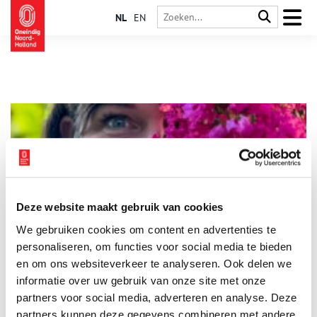
NL
EN
Deze website maakt gebruik van cookies
Overzichtstentoonstelling Anke Purmer in Museum Jan
We gebruiken cookies om content en advertenties te
Boon
personaliseren, om functies voor social media te bieden
Onder de titel ‘Over Verwondering Gesproken – de wereld met
andere ogen bekijken’ laat de Alkmaarse beeldend kunstenaar
en om ons websiteverkeer te analyseren. Ook delen we
Anke Purmer (1984) in Museum Jan Boon in De Rijp in de
informatie over uw gebruik van onze site met onze
maand september werk van de afgelopen tien jaar zien.
3 min
partners voor social media, adverteren en analyse. Deze
Onderdeel van de overzichtstentoonstelling is een gezamenlijk
kunstwerk dat tijdens de gehele expositieperiode zal groeien.
partners kunnen deze gegevens combineren met andere