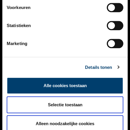
VIDEO’S
Voorkeuren
OVER ONS
Statistieken
CONTACT
NIEUWSBRIEF
Marketing
DISCLAIMER
Details tonen
PRIVACY
TOEGANKELIJKHEID
Alle cookies toestaan
Volg ONH op social media
Selectie toestaan
Alleen noodzakelijke cookies
© ONH | 2026