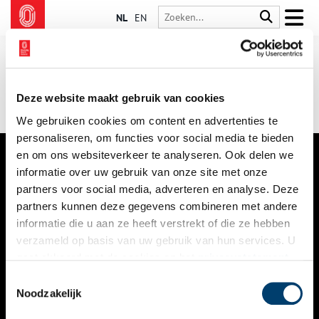
NL
EN
Deze website maakt gebruik van cookies
We gebruiken cookies om content en advertenties te
personaliseren, om functies voor social media te bieden
en om ons websiteverkeer te analyseren. Ook delen we
informatie over uw gebruik van onze site met onze
VERHALEN
partners voor social media, adverteren en analyse. Deze
NIEUWS
partners kunnen deze gegevens combineren met andere
informatie die u aan ze heeft verstrekt of die ze hebben
KALENDER
verzameld op basis van uw gebruik van hun services. U
gaat akkoord met de cookies en het
privacystatement
THEMA’S
als u onze website blijft gebruiken.
Toestemmingsselectie
ACTIVITEITEN
Noodzakelijk