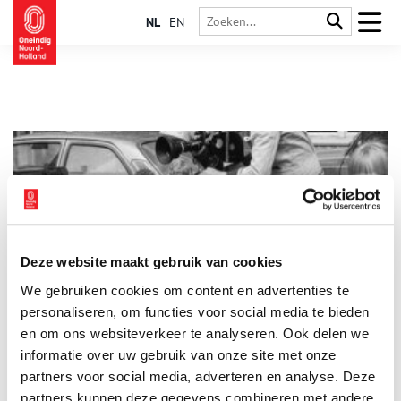
NL
EN
Deze website maakt gebruik van cookies
Amsterdams Stadsjournaal, activistische films 1974 –
We gebruiken cookies om content en advertenties te
1984
personaliseren, om functies voor social media te bieden
In het Stadsarchief Amsterdam, is van 11 oktober 2025 t/m 8
maart 2026 een gratis tentoonstelling over de geschiedenis
en om ons websiteverkeer te analyseren. Ook delen we
van het Amsterdams Stadsjournaal te zien, met fragmenten uit
informatie over uw gebruik van onze site met onze
films en papieren archief, plus materiaal als magazines,
2 min
partners voor social media, adverteren en analyse. Deze
knipsels en foto’s. Eye digitaliseert de 16 mm films die uit de
collecties van het Stadsarchief Amsterdam, Eye Filmmuseum en
partners kunnen deze gegevens combineren met andere