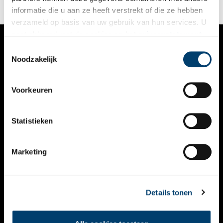
Nederlands Instituut voor Beeld & Geluid komen.
informatie die u aan ze heeft verstrekt of die ze hebben
verzameld op basis van uw gebruik van hun services. U
gaat akkoord met de cookies en het
privacystatement
als u onze website blijft gebruiken.
Toestemmingsselectie
VERHALEN
Noodzakelijk
NIEUWS
Voorkeuren
KALENDER
THEMA’S
Statistieken
ACTIVITEITEN
Marketing
VIDEO’S
OVER ONS
Details tonen
CONTACT