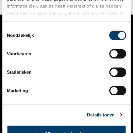
typografie.
informatie die u aan ze heeft verstrekt of die ze hebben
verzameld op basis van uw gebruik van hun services. U
gaat akkoord met de cookies en het
privacystatement
als u onze website blijft gebruiken.
Toestemmingsselectie
VERHALEN
Noodzakelijk
NIEUWS
Voorkeuren
KALENDER
THEMA’S
Statistieken
ACTIVITEITEN
Marketing
VIDEO’S
OVER ONS
Details tonen
CONTACT