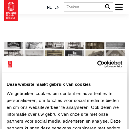
NL
EN
Deze website maakt gebruik van cookies
1500 historische foto’s van Amsterdamse typografie
We gebruiken cookies om content en advertenties te
Amsterdam Typography heeft een nieuwe collectie
gepubliceerd van 1500 historische foto’s met typografie uit
personaliseren, om functies voor social media te bieden
Amsterdam. Op amsterdamtypography.nl
en om ons websiteverkeer te analyseren. Ook delen we
kunnen bezoekers een willekeurige selectie van 24 foto’s
informatie over uw gebruik van onze site met onze
1 min
bekijken of de volledige collectie ontdekken via een
interactieve kaart. De foto’s bieden een uniek kijkje in de rijke
partners voor social media, adverteren en analyse. Deze
geschiedenis van de stad, vastgelegd door de lens van
partners kunnen deze gegevens combineren met andere