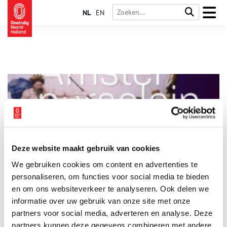
NL
EN
Deze website maakt gebruik van cookies
Lezing: Amstelporselein
We gebruiken cookies om content en advertenties te
Op zaterdag 7 februari 2026 geeft Rob Ammerlaan een lezing
over Amstelporselein bij de Vereniging Historisch Amstelveen.
personaliseren, om functies voor social media te bieden
Rob geldt als een kenner van dit bijzondere porselein en is de
en om ons websiteverkeer te analyseren. Ook delen we
auteur van het recent verschenen boek ‘Amstelporselein in
informatie over uw gebruik van onze site met onze
1 min
beeld, Ouder-Amstel 1784-1809, Nieuwer-Amstel 1809-1814’.
partners voor social media, adverteren en analyse. Deze
partners kunnen deze gegevens combineren met andere