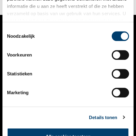
informatie die u aan ze heeft verstrekt of die ze hebben
verzameld op basis van uw gebruik van hun services. U
gaat akkoord met de cookies en het
privacystatement
als u onze website blijft gebruiken.
Toestemmingsselectie
VERHALEN
Noodzakelijk
NIEUWS
Voorkeuren
KALENDER
THEMA’S
Statistieken
ACTIVITEITEN
Marketing
VIDEO’S
OVER ONS
Details tonen
CONTACT