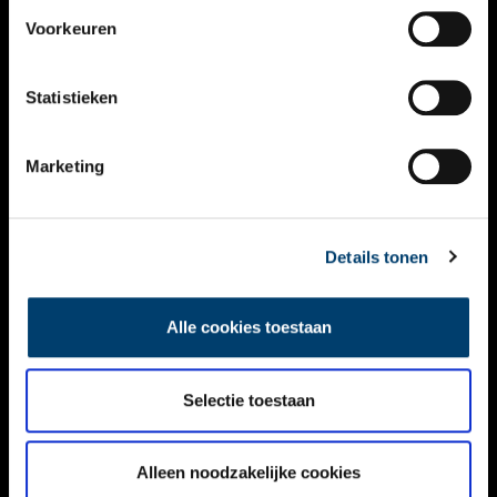
VIDEO’S
Voorkeuren
OVER ONS
Statistieken
CONTACT
NIEUWSBRIEF
Marketing
DISCLAIMER
Details tonen
PRIVACY
TOEGANKELIJKHEID
Alle cookies toestaan
Volg ONH op social media
Selectie toestaan
Alleen noodzakelijke cookies
© ONH | 2026