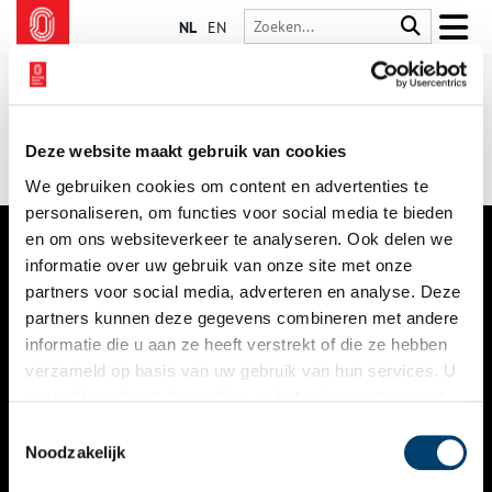
NL
EN
Deze website maakt gebruik van cookies
We gebruiken cookies om content en advertenties te
personaliseren, om functies voor social media te bieden
en om ons websiteverkeer te analyseren. Ook delen we
informatie over uw gebruik van onze site met onze
VERHALEN
partners voor social media, adverteren en analyse. Deze
NIEUWS
partners kunnen deze gegevens combineren met andere
informatie die u aan ze heeft verstrekt of die ze hebben
KALENDER
verzameld op basis van uw gebruik van hun services. U
gaat akkoord met de cookies en het
privacystatement
THEMA’S
als u onze website blijft gebruiken.
Toestemmingsselectie
ACTIVITEITEN
Noodzakelijk