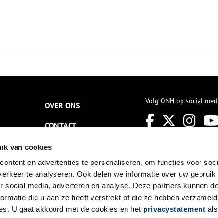
Volg ONH op social med
OVER ONS
CONTACT
NIEUWSBRIEF
ik van cookies
ontent en advertenties te personaliseren, om functies voor soci
DISCLAIMER
erkeer te analyseren. Ook delen we informatie over uw gebruik
PRIVACY
or social media, adverteren en analyse. Deze partners kunnen 
ormatie die u aan ze heeft verstrekt of die ze hebben verzameld
TOEGANKELIJKHEID
es. U gaat akkoord met de cookies en het
privacystatement
als