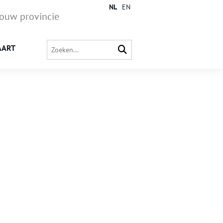
NL
EN
jouw provincie
AART