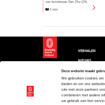
van kunstenaar Dan Zhu (CN,
1985). Zhu maakt verfijnde
3 min
tekeningen, schilderijen en
muurschilderingen, waarin fictie
en realiteit op organische wijze
samenvloeien tot nieuwe
werelden.
VERHALEN
NIEUWS
KALENDER
Deze website maakt gebru
We gebruiken cookies om c
THEMA’S
bieden en om ons websitev
ACTIVITEITEN
site met onze partners vo
combineren met andere inf
VIDEO’S
uw gebruik van hun servic