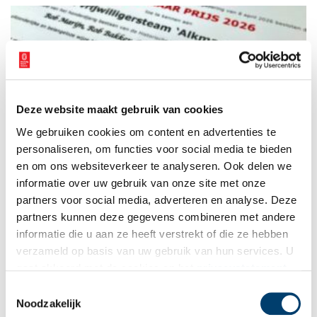
Deze website maakt gebruik van cookies
Oud Alkmaar Prijs voor ‘Alkmaar op Film’
We gebruiken cookies om content en advertenties te
Donderdagavond 8 april (2026) is de Oud Alkmaar-prijs 2026
uitgereikt aan Team Alkmaar op Film: Rob Marijn, Ruud Mol,
personaliseren, om functies voor social media te bieden
Simon van Wonderen en Rob Bakker. De voor het 100-jarig
en om ons websiteverkeer te analyseren. Ook delen we
bestaan van de HVA ontwikkelde film ‘Alkmaar op Film’ zal dit
informatie over uw gebruik van onze site met onze
2 min
jaar wellicht zo’n 8.000 bezoekers bij Filmhuis Alkmaar hebben
getrokken, een record ook voor Filmhuis Alkmaar, en is zo een
partners voor social media, adverteren en analyse. Deze
ongekend succes. Ook Jesse van Dijl, conservator
partners kunnen deze gegevens combineren met andere
beeldcollecties bij Regionaal Archief Alkmaar, ontving de Oud
informatie die u aan ze heeft verstrekt of die ze hebben
Alkmaar-prijs voor zijn indrukwekkende begeleiding van het
proect.
verzameld op basis van uw gebruik van hun services. U
gaat akkoord met de cookies en het
privacystatement
als u onze website blijft gebruiken.
Toestemmingsselectie
Noodzakelijk