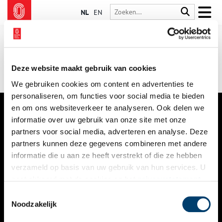
NL
EN
Deze website maakt gebruik van cookies
We gebruiken cookies om content en advertenties te
personaliseren, om functies voor social media te bieden
en om ons websiteverkeer te analyseren. Ook delen we
informatie over uw gebruik van onze site met onze
VERHALEN
partners voor social media, adverteren en analyse. Deze
NIEUWS
partners kunnen deze gegevens combineren met andere
informatie die u aan ze heeft verstrekt of die ze hebben
KALENDER
verzameld op basis van uw gebruik van hun services. U
gaat akkoord met de cookies en het
privacystatement
THEMA’S
als u onze website blijft gebruiken.
Toestemmingsselectie
ACTIVITEITEN
Noodzakelijk