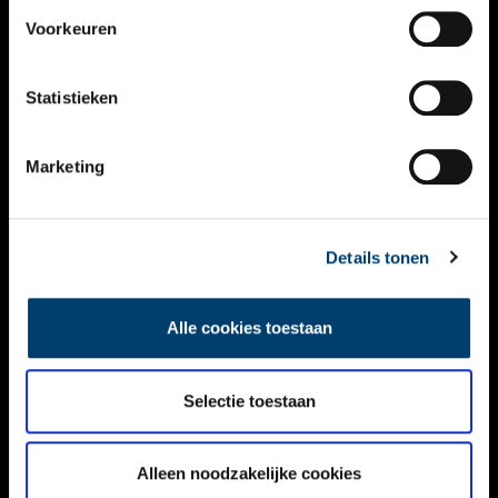
VIDEO’S
Voorkeuren
OVER ONS
Statistieken
CONTACT
NIEUWSBRIEF
Marketing
DISCLAIMER
Details tonen
PRIVACY
TOEGANKELIJKHEID
Alle cookies toestaan
Volg ONH op social media
Selectie toestaan
Alleen noodzakelijke cookies
© ONH | 2026