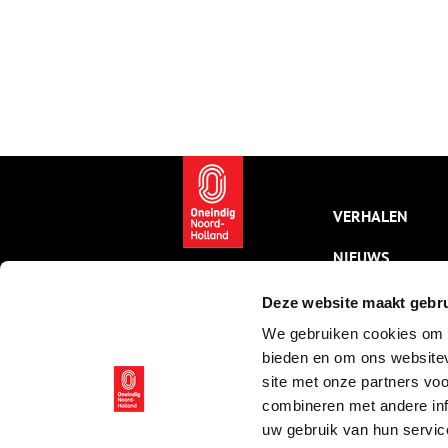
VERHALEN
NIEUWS
KALENDER
Deze website maakt gebru
We gebruiken cookies om c
THEMA’S
bieden en om ons websitev
ACTIVITEITEN
site met onze partners vo
combineren met andere inf
VIDEO’S
uw gebruik van hun servic