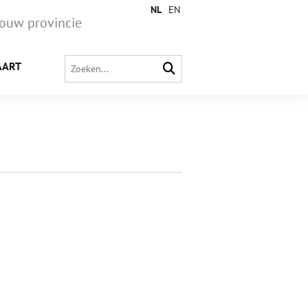
NL
EN
jouw provincie
AART