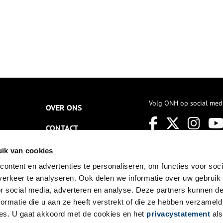
Volg ONH op social med
OVER ONS
CONTACT
NIEUWSBRIEF
ik van cookies
ontent en advertenties te personaliseren, om functies voor soci
DISCLAIMER
erkeer te analyseren. Ook delen we informatie over uw gebruik
PRIVACY
or social media, adverteren en analyse. Deze partners kunnen 
ormatie die u aan ze heeft verstrekt of die ze hebben verzameld
TOEGANKELIJKHEID
es. U gaat akkoord met de cookies en het
privacystatement
als